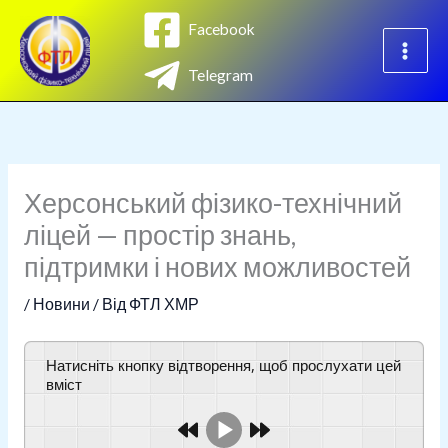
Перейти
Facebook
до
вмісту
Telegram
Херсонський фізико-технічний
ліцей — простір знань,
підтримки і нових можливостей
/
Новини
/ Від
ФТЛ ХМР
Натисніть кнопку відтворення, щоб прослухати цей
вміст